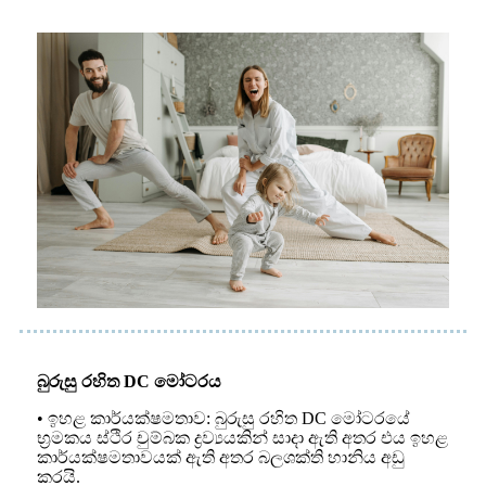
බුරුසු රහිත DC මෝටරය
• ඉහළ කාර්යක්ෂමතාව: බුරුසු රහිත DC මෝටරයේ
භ්‍රමකය ස්ථිර චුම්බක ද්‍රව්‍යයකින් සාදා ඇති අතර එය ඉහළ
කාර්යක්ෂමතාවයක් ඇති අතර බලශක්ති හානිය අඩු
කරයි.