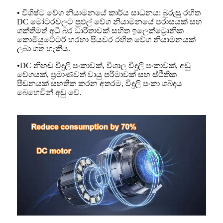
• විශිෂ්ට වේග නියාමනයේ කාර්ය සාධනය: බුරුසු රහිත
DC මෝටරවලට පුළුල් වේග නියාමනයේ පරාසයක් සහ
ශක්තිමත් අධි බර ධාරිතාවක් සහිත ඉලෙක්ට්‍රොනික
කොමියුටේටර් හරහා පියවර රහිත වේග නියාමනයක්
ලබා ගත හැකිය.
•DC නිහඬ විදුලි පංකාවක්, විශාල විදුලි පංකාවක්, අඩු
වේගයක්, ප්‍රමාණවත් වායු පරිමාවක් සහ ස්ථිතික
පීඩනයක් සහතික කරන අතරම, විදුලි පංකා ශබ්දය
බෙහෙවින් අඩු වේ.