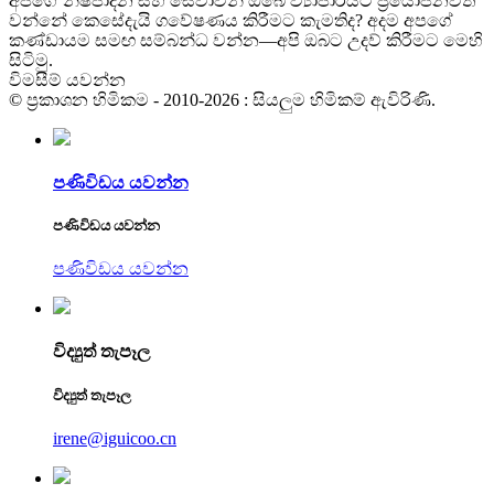
අපගේ නිෂ්පාදන සහ සේවාවන් ඔබේ ව්‍යාපාරයට ප්‍රයෝජනවත්
වන්නේ කෙසේදැයි ගවේෂණය කිරීමට කැමතිද? අදම අපගේ
කණ්ඩායම සමඟ සම්බන්ධ වන්න—අපි ඔබට උදව් කිරීමට මෙහි
සිටිමු.
විමසීම් යවන්න
© ප්‍රකාශන හිමිකම - 2010-2026 : සියලුම හිමිකම් ඇවිරිණි.
පණිවිඩය යවන්න
පණිවිඩය යවන්න
පණිවිඩය යවන්න
විද්‍යුත් තැපෑල
විද්‍යුත් තැපෑල
irene@iguicoo.cn