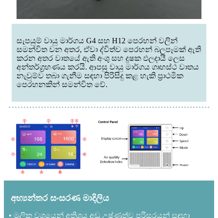
සැපයුම් වායු මාර්ගය G4 සහ H12 පෙරහන් වලින්
සමන්විත වන අතර, ඒවා ද්විත්ව පෙරහන් බලපෑමක් ඇති
කරන අතර වාතයේ ඇති අංශු සහ දූෂක ඵලදායී ලෙස
අන්තර්ග්‍රහණය කරයි. ආපසු වායු මාර්ගය ගෘහස්ථ වාතය
නැවුම්ව තබා ගැනීම සඳහා පිරිසිදු කළ හැකි ප්‍රාථමික
පෙරහනකින් සමන්විත වේ.
අභ්‍යන්තර සංසරණ මාදිලිය
• මූලික වශයෙන් අතිශය අඩු උෂ්ණත්ව පරිසරයන් සඳහා