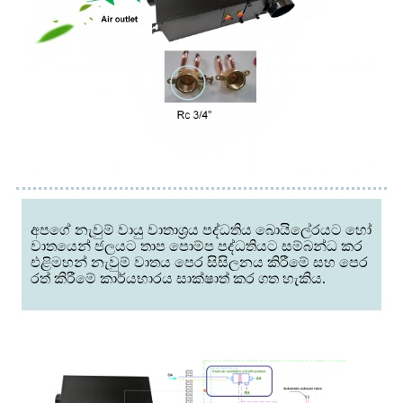
අපගේ නැවුම් වායු වාතාශ්‍රය පද්ධතිය බොයිලේරයට හෝ
වාතයෙන් ජලයට තාප පොම්ප පද්ධතියට සම්බන්ධ කර
එළිමහන් නැවුම් වාතය පෙර සිසිලනය කිරීමේ සහ පෙර
රත් කිරීමේ කාර්යභාරය සාක්ෂාත් කර ගත හැකිය.