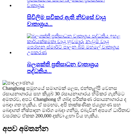
සිවිලිම සවිකර ඇති නිවසේ වායු
වාතාශ්‍රය...
බලශක්ති ප්‍රතිසාධන වාතාශ්‍රය
පද්ධතිය...
Changhong සමූහයේ සමාගමක් ලෙස, එන්තැල්පි වෙනස
රසායනාගාරය සහ කියුබ් 30 රසායනාගාරය හිමිකර ගැනීමට
අමතරව, අපට Changhong හි ශබ්ද පරීක්ෂණ රසායනාගාරය ද
බෙදා ගත හැකිය. ඒ සමඟම, අපි තාක්ෂණික ජයග්‍රහණ සහ
බෙදාගත් නිෂ්පාදන මාර්ග බෙදා ගනිමු, එබැවින් අපගේ ධාරිතාව
වසරකට ඒකක 200,000 දක්වා ළඟා විය හැකිය.
අපව අමතන්න