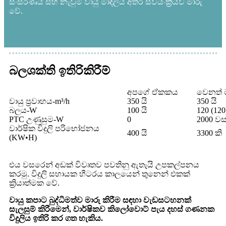
සංසරණය සහ නැවුම් වායු මාදිලිය අතර ස්වයංක්‍රීයව මාරු
වේ.
බලශක්ති ඉතිරිකිරීම්
අපගේ ඒකකය
වෙනත් ම
වායු ප්‍රවාහය-m³/h
350 යි
350 යි
බලය-W
100 යි
120 (120
PTC උණුසුම-W
0
2000 ව
වාර්ෂික විදුලි පරිභෝජනය
400 යි
3300 කි
(KW•H)
එය වසරෙන් අඩක් විවෘතව පවතිනු ඇතැයි උපකල්පනය
කරමු. විදුලි සහායක හීටරය කාලයෙන් තුනෙන් එකක්
ක්‍රියාත්මක වේ.
වායු කපාට බුද්ධිමත්ව මාරු කිරීම සඳහා වැඩසටහනක්
සැලසුම් කිරීමෙන්, වාර්ෂිකව කිලෝවොට් පැය දහස් ගණනක
විදුලිය ඉතිරි කර ගත හැකිය.