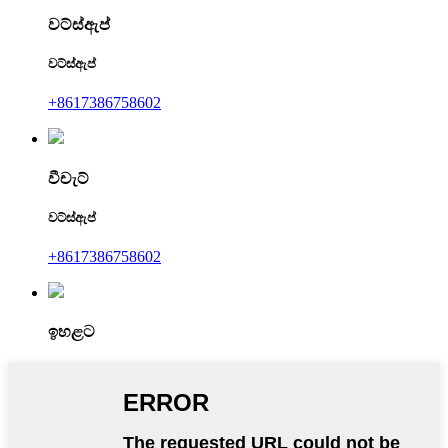
වට්ස්ඇප්
වට්ස්ඇප්
+8617386758602
වීචැට්
වට්ස්ඇප්
+8617386758602
ඉහළට