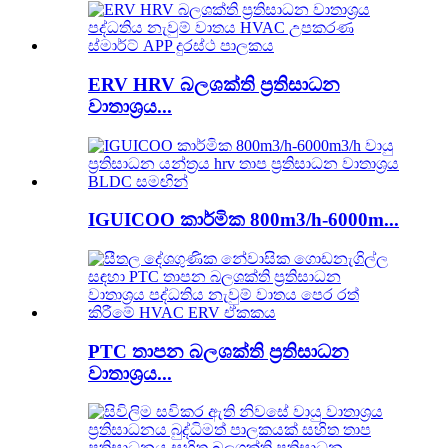
ERV HRV බලශක්ති ප්‍රතිසාධන
වාතාශ්‍රය...
IGUICOO කාර්මික 800m3/h-6000m...
PTC තාපන බලශක්ති ප්‍රතිසාධන
වාතාශ්‍රය...