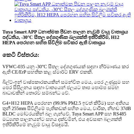
Tuya Smart APP ධනාත්මක පීඩන පාලන නැවුම් වායු වාතාශ්‍රය
පද්ධතිය, -30°C සීතල දේශගුණික බලශක්ති ඉතිරිකිරීම, H12
HEPA පෙරහන සහිත සිවිලිම සවිකර ඇති වාතාශ්‍රය
කෙටි විස්තරය:
VFWC-035 යනු -30°C සීතල දේශගුණයක් සඳහා නිර්මාණය කර
ඇති CE/ErP සහතික කළ ස්මාර්ට් ERV එකකි.
බිල්ට්-ඉන් වාෂ්පකාරකයකින් සමන්විත මෙය, පෙර උණුසුම සහ
පෙර සිසිලනය සඳහා වාතයෙන් ජලයට තාප පොම්ප සමඟ
බාධාවකින් තොරව සම්බන්ධ වේ.
G4+H12 HEPA පෙරහන (99.9% PM2.5 ඉවත් කිරීම) සහ අතිශය
තුනී 255mm සිවිලිමේ පැතිකඩක් සහිත මෙය, වාරික, නිහඬ 37dB
BLDC මෝටරයකින් බල ගැන්වේ. Tuya Smart APP සහ RS485
මධ්‍යගත පාලනයන්ට සහය දක්වමින්, එය අවසාන බලශක්ති
ඉතිරිකිරීමේ නැවුම් වායු විසඳුමයි.