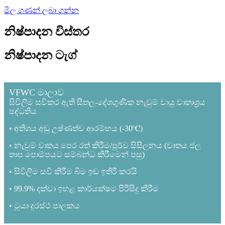
මිල ගණන් ලබා ගන්න
නිෂ්පාදන විස්තර
නිෂ්පාදන ටැග්
VFWC මාලාව
සිවිලිම සවිකර ඇති සීතල-දේශගුණික නැවුම් වායු වාතාශ්‍රය
පද්ධතිය
• අතිශය අඩු උෂ්ණත්ව ආරම්භය (-30℃)
• නැවුම් වාතය පෙර රත් කිරීම/පූර්ව සිසිලනය (වාතය ජල
තාප පොම්පයට සම්බන්ධ කිරීමෙන් පසු)
• සිවිලිම සවි කිරීම බිම ඉඩ ඉතිරි කරයි
• 99.9% දක්වා ඉහළ කාර්යක්ෂම පිරිසිදු කිරීම
• ටූයා දුරස්ථ පාලකය