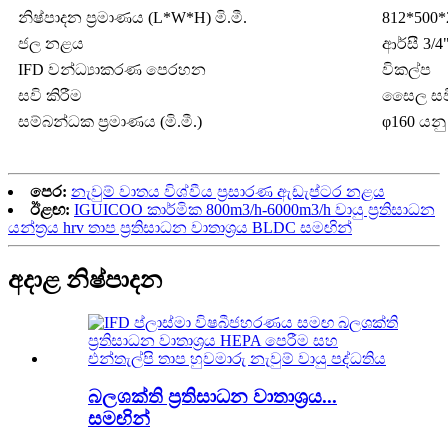
නිෂ්පාදන ප්‍රමාණය (L*W*H) මි.මී.
812*500*
ජල නළය
ආර්සී 3/4
IFD වන්ධ්‍යාකරණ පෙරහන
විකල්ප
සවි කිරීම
සෛල සවි
සම්බන්ධක ප්‍රමාණය (මි.මී.)
φ160 යනු
පෙර:
නැවුම් වාතය විශ්වීය ප්‍රසාරණ ඇඩැප්ටර නළය
ඊළඟ:
IGUICOO කාර්මික 800m3/h-6000m3/h වායු ප්‍රතිසාධන
යන්ත්‍රය hrv තාප ප්‍රතිසාධන වාතාශ්‍රය BLDC සමඟින්
අදාළ නිෂ්පාදන
බලශක්ති ප්‍රතිසාධන වාතාශ්‍රය...
සමඟින්