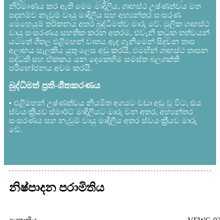
නිර්මාණය කර ඇති මෙම මාදිලිය, ගෘහස්ථ උෂ්ණත්වය මත
පදනම්ව නැවුම් වායු මාදිලිය සහ අභ්‍යන්තර සංසරණ
මෙහෙයුම් තර්කනය අතර බුද්ධිමත්ව මාරු වේ. මූලික ගෘහස්ථ
වායු සංසරණය සහතික කරන අතරම, එවැනි කටුක තත්වයන්
යටතේ ශීතල එළිමහන් වාතය ඇද ගැනීමෙන් සිදුවන තාප
අලාභය සැලකිය යුතු ලෙස අඩු කරයි, එමඟින් ගෘහස්ථ තාපන
පද්ධති සහ ඒකකය යන දෙකෙහිම සමස්ත බලශක්ති
පරිභෝජනය අවම කරයි.
බුද්ධිමත් ප්‍රති-ශීතකරණය
• එළිමහන් උෂ්ණත්වය නියමිත අගයට වඩා අඩු වූ විට, එය
ස්වයංක්‍රීයව ස්මාර්ට් මාදිලියට මාරු වන අතර, අභ්‍යන්තර
සංසරණය සහ නැවුම් වායු මාදිලිය අතර ස්වයංක්‍රීයව මාරු
වේ.
නිෂ්පාදන පරාමිතිය