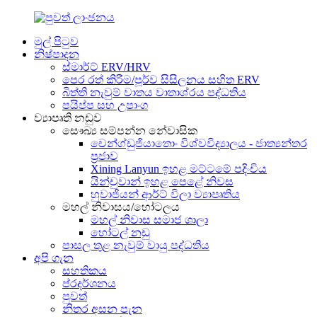
මුල් පිටුව
නිෂ්පාදන
ස්මාර්ට් ERV/HRV
පෙර රත් කිරීම/පූර්ව සිසිලනය සහිත ERV
බිත්ති නැවුම් වාතය වාතාශ්රය පද්ධතිය
පයිප්ප සහ උපාංග
ව්‍යාපෘති නඩුව
සෞඛ්‍ය සම්පන්න නේවාසික
චෙන්ග්ඩුජියාතොං විශ්වවිද්‍යාලය - ජාත්‍යන්තර
ප්‍රජාව
Xining Lanyun ඉහළ මට්ටමේ පදිංචිය
යින්චුවාන් ඉහළ පෙළේ නිවස
හුවාජියන් ආර්ට් විලා ව්‍යාපෘතිය
මහල් නිවාසය/හෝටලය
මහල් නිවාස සමාජ ශාලා
හෝටල් නඩු
පාසල තුළ නැවුම් වායු පද්ධතිය
අපි ගැන
සහතිකය
ප්රදර්ශනය
පුවත්
නිතර අසන පැන