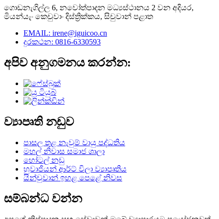
ගොඩනැගිල්ල 6, නවෝත්පාදන මධ්‍යස්ථානය 2 වන අදියර,
මියන්යැං කෙචුවාං දිස්ත්‍රික්කය, සිචුවාන් පළාත
EMAIL: irene@iguicoo.cn
දුරකථන: 0816-6330593
අපිව අනුගමනය කරන්න:
ව්‍යාපෘති නඩුව
පාසල තුළ නැවුම් වායු පද්ධතිය
මහල් නිවාස සමාජ ශාලා
හෝටල් නඩු
හුවාජියන් ආර්ට් විලා ව්‍යාපෘතිය
යින්චුවාන් ඉහළ පෙළේ නිවස
සම්බන්ධ වන්න