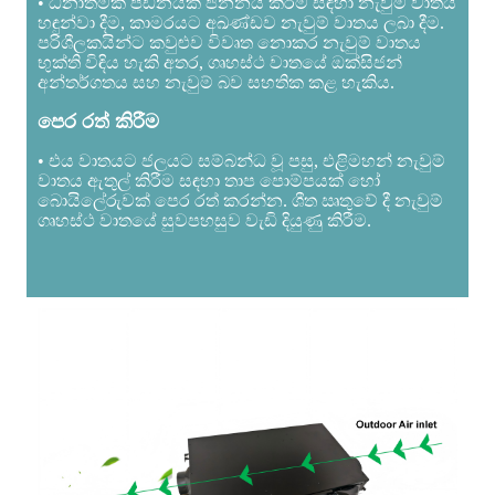
• ධනාත්මක පීඩනයක් ජනනය කිරීම සඳහා නැවුම් වාතය
හඳුන්වා දීම, කාමරයට අඛණ්ඩව නැවුම් වාතය ලබා දීම.
පරිශීලකයින්ට කවුළුව විවෘත නොකර නැවුම් වාතය
භුක්ති විඳිය හැකි අතර, ගෘහස්ථ වාතයේ ඔක්සිජන්
අන්තර්ගතය සහ නැවුම් බව සහතික කළ හැකිය.
පෙර රත් කිරීම
• එය වාතයට ජලයට සම්බන්ධ වූ පසු, එළිමහන් නැවුම්
වාතය ඇතුල් කිරීම සඳහා තාප පොම්පයක් හෝ
බොයිලේරුවක් පෙර රත් කරන්න. ශීත ඍතුවේ දී නැවුම්
ගෘහස්ථ වාතයේ සුවපහසුව වැඩි දියුණු කිරීම.