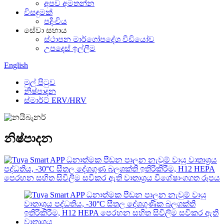
අපව අමතන්න
විසඳුමක්
පදිංචිය
සේවා සහාය
ස්ථාපන මාර්ගෝපදේශ වීඩියෝව
උපදෙස් ඉල්ලීම
English
මුල් පිටුව
නිෂ්පාදන
ස්මාර්ට් ERV/HRV
නිෂ්පාදන