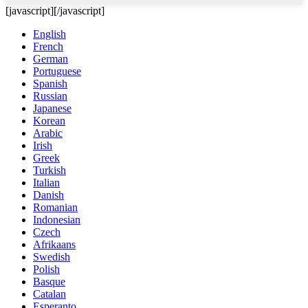
[javascript]
[/javascript]
English
French
German
Portuguese
Spanish
Russian
Japanese
Korean
Arabic
Irish
Greek
Turkish
Italian
Danish
Romanian
Indonesian
Czech
Afrikaans
Swedish
Polish
Basque
Catalan
Esperanto