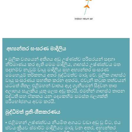
අභ්‍යන්තර සංසරණ මාදිලිය
• මූලික වශයෙන් අතිශය අඩු උෂ්ණත්ව පරිසරයන් සඳහා
නිර්මාණය කර ඇති මෙම මාදිලිය, ගෘහස්ථ උෂ්ණත්වය මත
පදනම්ව නැවුම් වායු මාදිලිය සහ අභ්‍යන්තර සංසරණ
මෙහෙයුම් තර්කනය අතර බුද්ධිමත්ව මාරු වේ. මූලික ගෘහස්ථ
වායු සංසරණය සහතික කරන අතරම, එවැනි කටුක තත්වයන්
යටතේ ශීතල එළිමහන් වාතය ඇද ගැනීමෙන් සිදුවන තාප
අලාභය සැලකිය යුතු ලෙස අඩු කරයි, එමඟින් ගෘහස්ථ තාපන
පද්ධති සහ ඒකකය යන දෙකෙහිම සමස්ත බලශක්ති
පරිභෝජනය අවම කරයි.
බුද්ධිමත් ප්‍රති-ශීතකරණය
• එළිමහන් උෂ්ණත්වය නියමිත අගයට වඩා අඩු වූ විට, එය
ස්වයංක්‍රීයව ස්මාර්ට් මාදිලියට මාරු වන අතර, අභ්‍යන්තර