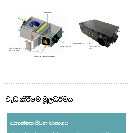
වැඩ කිරීමේ මූලධර්මය
ධනාත්මක පීඩන වාතාශ්‍රය