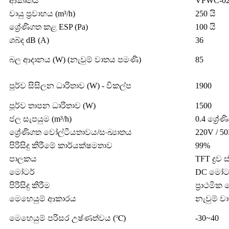
ආකෘතිය
VFWC-025
වායු ප්‍රවාහය (m³/h)
250 යි
ශ්‍රේණිගත කළ ESP (Pa)
100 යි
ශබ්ද dB (A)
36
බල ආදානය (W) (නැවුම් වාතය පමණි)
85
පූර්ව සිසිලන ධාරිතාව (W) - විකල්ප
1900
පූර්ව තාපන ධාරිතාව (W)
1500
ජල සැපයුම (m³/h)
0.4 ශ්‍රේණ
ශ්‍රේණිගත වෝල්ටීයතාවය/සංඛ්‍යාතය
220V / 5
පිරිසිදු කිරීමේ කාර්යක්ෂමතාව
99%
පාලකය
TFT ද්‍රව
මෝටර්
DC මෝටරය 
පිරිසිදු කිරීම
ප්‍රාථම
මෙහෙයුම් ආකාරය
නැවුම් වා
මෙහෙයුම් පරිසර උෂ්ණත්වය (℃)
-30~40