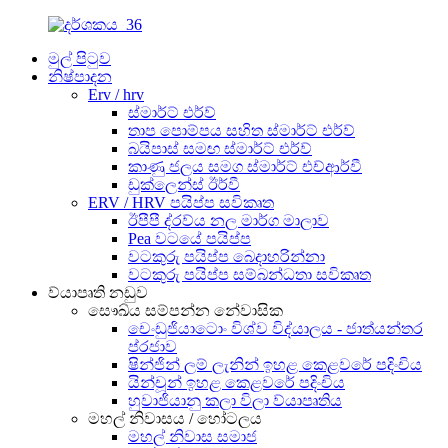
මුල් පිටුව
නිෂ්පාදන
Erv / hrv
ස්මාර්ට් එර්ව්
තාප පොම්පය සහිත ස්මාර්ට් එර්ව්
බයිපාස් සමඟ ස්මාර්ට් එර්ව්
කාණු ජලය සමග ස්මාර්ට් එච්ආර්වී
ඩුක්ලෙන්ස් ඊර්වී
ERV / HRV පයිප්ප සවිකෘත
ඊපීපී ද්රව්ය නල මාර්ග මාලාව
Pea වටයේ පයිප්ප
වටකුරු පයිප්ප බෙදාහරින්නා
වටකුරු පයිප්ප සම්බන්ධතා සවිකෘත
ව්යාපෘති නඩුව
සෞඛ්ය සම්පන්න නේවාසික
චෙංඩුජියාටොං විශ්ව විද්යාලය - ජාත්යන්තර
ප්රජාව
ෂින්ජින් ලම් ලැනින් ඉහළ කෙළවරේ පදිංචිය
යින්චූන් ඉහළ කෙළවරේ පදිංචිය
හුවාජියානු කලා විලා ව්යාපෘතිය
මහල් නිවාසය / හෝටලය
මහල් නිවාස සමාජ