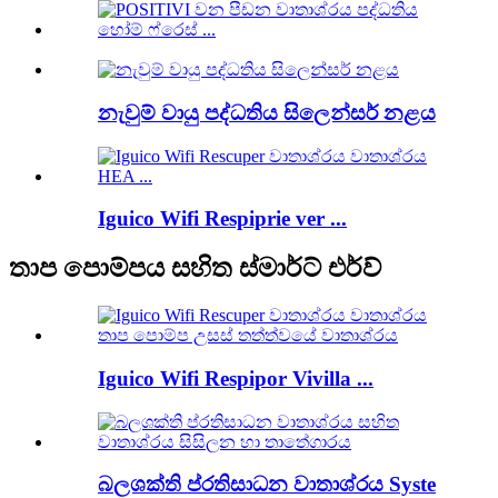
නැවුම් වායු පද්ධතිය සිලෙන්සර් නළය
Iguico Wifi Respiprie ver ...
තාප පොම්පය සහිත ස්මාර්ට් එර්ව්
Iguico Wifi Respipor Vivilla ...
බලශක්ති ප්රතිසාධන වාතාශ්රය Syste