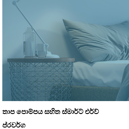
තාප පොම්පය සහිත ස්මාර්ට් එර්ව්
ප්රවර්ග