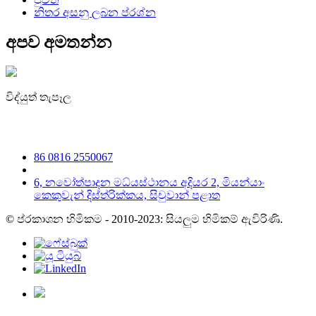
නිතර අසනු ලබන ප්රශ්න
අපව අමතන්න
විද්යුත් තැපෑල
irene@iguicoo.cn
86 0816 2550067
6, නවෝත්පාදන මධ්යස්ථානය අදියර 2, මියන්යාං
කෙකුවැන් දිස්ත්රික්කය, සිචුවාන් පළාත
© ප්රකාශන හිමිකම - 2010-2023: සියලුම හිමිකම් ඇවිරිණි.