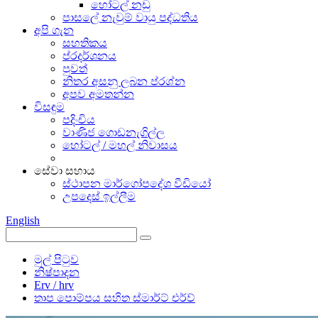
හෝටල් නඩු
පාසලේ නැවුම් වායු පද්ධතිය
අපි ගැන
සහතිකය
ප්රදර්ශනය
පුවත්
නිතර අසනු ලබන ප්රශ්න
අපව අමතන්න
විසඳුම
පදිංචිය
වාණිජ ගොඩනැගිල්ල
හෝටල් / මහල් නිවාසය
සේවා සහාය
ස්ථාපන මාර්ගෝපදේශ වීඩියෝ
උපදෙස් ඉල්ලීම
English
මුල් පිටුව
නිෂ්පාදන
Erv / hrv
තාප පොම්පය සහිත ස්මාර්ට් එර්ව්