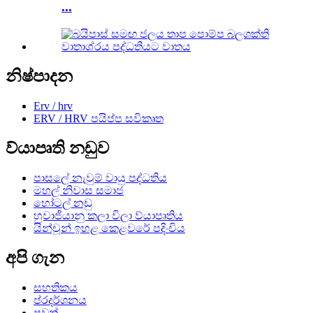
...
නිෂ්පාදන
Erv / hrv
ERV / HRV පයිප්ප සවිකෘත
ව්යාපෘති නඩුව
පාසලේ නැවුම් වායු පද්ධතිය
මහල් නිවාස සමාජ
හෝටල් නඩු
හුවාජියානු කලා විලා ව්යාපෘතිය
යින්චූන් ඉහළ කෙළවරේ පදිංචිය
අපි ගැන
සහතිකය
ප්රදර්ශනය
පුවත්