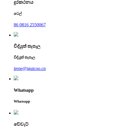
දුරකථනය
ටෙල්
86 0816 2550067
විද්යුත් තැපෑල
විද්යුත් තැපෑල
irene@iguicoo.cn
Whatsapp
Whatsapp
වේචැට්