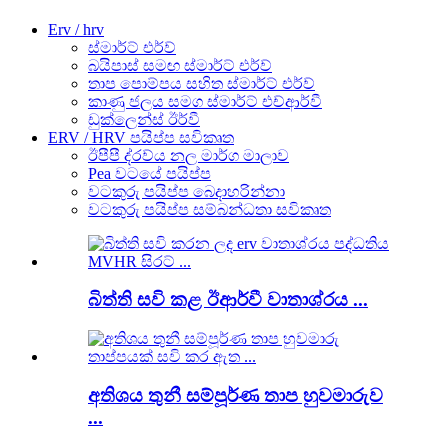
Erv / hrv
ස්මාර්ට් එර්ව්
බයිපාස් සමඟ ස්මාර්ට් එර්ව්
තාප පොම්පය සහිත ස්මාර්ට් එර්ව්
කාණු ජලය සමග ස්මාර්ට් එච්ආර්වී
ඩුක්ලෙන්ස් ඊර්වී
ERV / HRV පයිප්ප සවිකෘත
ඊපීපී ද්රව්ය නල මාර්ග මාලාව
Pea වටයේ පයිප්ප
වටකුරු පයිප්ප බෙදාහරින්නා
වටකුරු පයිප්ප සම්බන්ධතා සවිකෘත
බිත්ති සවි කළ ඊආර්වී වාතාශ්රය ...
අතිශය තුනී සම්පූර්ණ තාප හුවමාරුව
...