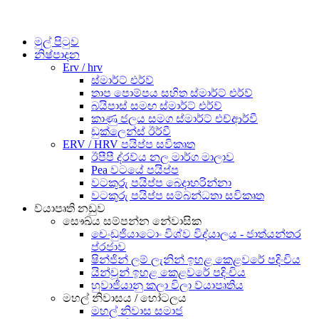
මුල් පිටුව
නිෂ්පාදන
Erv / hrv
ස්මාර්ට් එර්ව්
තාප පොම්පය සහිත ස්මාර්ට් එර්ව්
බයිපාස් සමඟ ස්මාර්ට් එර්ව්
කාණු ජලය සමග ස්මාර්ට් එච්ආර්වී
ඩුක්ලෙන්ස් ඊර්වී
ERV / HRV පයිප්ප සවිකෘත
ඊපීපී ද්රව්ය නල මාර්ග මාලාව
Pea වටයේ පයිප්ප
වටකුරු පයිප්ප බෙදාහරින්නා
වටකුරු පයිප්ප සම්බන්ධතා සවිකෘත
ව්යාපෘති නඩුව
සෞඛ්ය සම්පන්න නේවාසික
චෙංඩුජියාටොං විශ්ව විද්යාලය - ජාත්යන්තර
ප්රජාව
ෂින්ජින් ලම් ලැනින් ඉහළ කෙළවරේ පදිංචිය
යින්චූන් ඉහළ කෙළවරේ පදිංචිය
හුවාජියානු කලා විලා ව්යාපෘතිය
මහල් නිවාසය / හෝටලය
මහල් නිවාස සමාජ