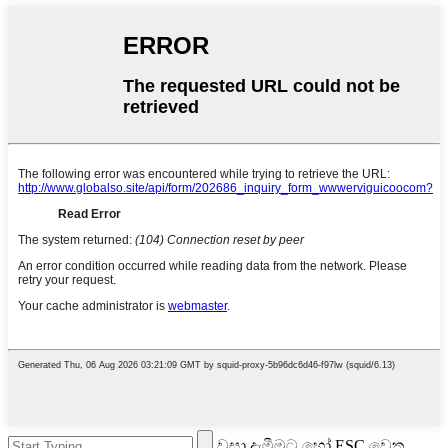
වසා දැමීමට හෝ ESC වෙත