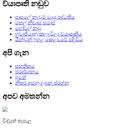
ව්යාපෘති නඩුව
පාසලේ නැවුම් වායු පද්ධතිය
මහල් නිවාස සමාජ
හෝටල් නඩු
හුවාජියානු කලා විලා ව්යාපෘතිය
යින්චූන් ඉහළ කෙළවරේ පදිංචිය
අපි ගැන
සහතිකය
ප්රදර්ශනය
පුවත්
නිතර අසනු ලබන ප්රශ්න
අපව අමතන්න
විද්යුත් තැපෑල
irene@iguicoo.cn