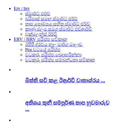
Erv / hrv
ස්මාර්ට් එර්ව්
බයිපාස් සමඟ ස්මාර්ට් එර්ව්
තාප පොම්පය සහිත ස්මාර්ට් එර්ව්
කාණු ජලය සමග ස්මාර්ට් එච්ආර්වී
ඩුක්ලෙන්ස් ඊර්වී
ERV / HRV පයිප්ප සවිකෘත
ඊපීපී ද්රව්ය නල මාර්ග මාලාව
Pea වටයේ පයිප්ප
වටකුරු පයිප්ප බෙදාහරින්නා
වටකුරු පයිප්ප සම්බන්ධතා සවිකෘත
බිත්ති සවි කළ ඊආර්වී වාතාශ්රය ...
අතිශය තුනී සම්පූර්ණ තාප හුවමාරුව
...