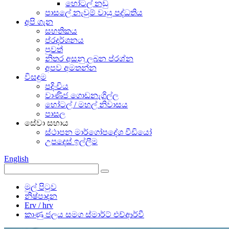
හෝටල් නඩු
පාසලේ නැවුම් වායු පද්ධතිය
අපි ගැන
සහතිකය
ප්රදර්ශනය
පුවත්
නිතර අසනු ලබන ප්රශ්න
අපව අමතන්න
විසඳුම
පදිංචිය
වාණිජ ගොඩනැගිල්ල
හෝටල් / මහල් නිවාසය
පාසල
සේවා සහාය
ස්ථාපන මාර්ගෝපදේශ වීඩියෝ
උපදෙස් ඉල්ලීම
English
මුල් පිටුව
නිෂ්පාදන
Erv / hrv
කාණු ජලය සමග ස්මාර්ට් එච්ආර්වී