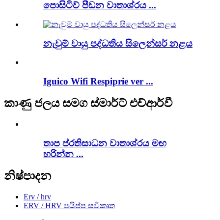
පොසිටිව් පීඩන වාතාශ්රය ...
නැවුම් වායු පද්ධතිය සිලෙන්සර් නළය
Iguico Wifi Respiprie ver ...
කාණු ජලය සමග ස්මාර්ට් එච්ආර්වී
තාප ප්රතිසාධන වාතාශ්රය මඟ
හරින්න ...
නිෂ්පාදන
Erv / hrv
ERV / HRV පයිප්ප සවිකෘත