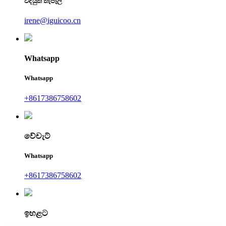
විද්යුත් තැපෑල
irene@iguicoo.cn
Whatsapp
Whatsapp
+8617386758602
වේචැට්
Whatsapp
+8617386758602
ඉහළට