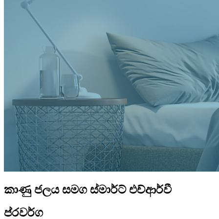
කාණු ජලය සමග ස්මාර්ට් එච්ආර්වී
ප්රවර්ග